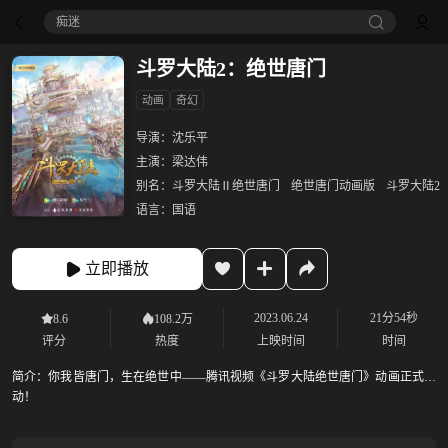
痴迷
斗罗大陆2：绝世唐门
动画
奇幻
导演：
沈乐平
主演：
梁达伟
别名：
斗罗大陆Ⅱ绝世唐门
绝世唐门动画版
斗罗大陆2
语言：
国语
立即播放
2023.06.24
21分54秒
8.6
108.2万
评分
热度
上映时间
时间
简介：
你我皆唐门，生在绝世中——腾讯视频《斗罗大陆绝世唐门》动画正式启
动！