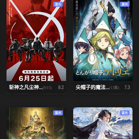
蓝光
蓝光
斩神之凡尘神...
尖帽子的魔法...
8.2
7.3
(9/15)
(13集)
蓝光
蓝光