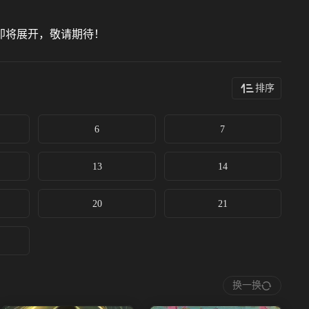
即将展开，敬请期待！
排序
6
7
13
14
20
21
换一换