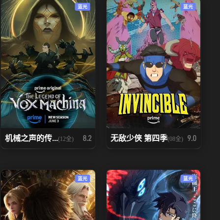
蓝光
蓝光
机械之声的传...
无敌少侠 第四季
8.2
9.0
(12全)
(08全)
蓝光
蓝光