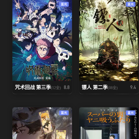
蓝光
蓝光
咒术回战 第三季
镖人 第二季
8.8
9.4
(12全)
(08全)
蓝光
蓝光