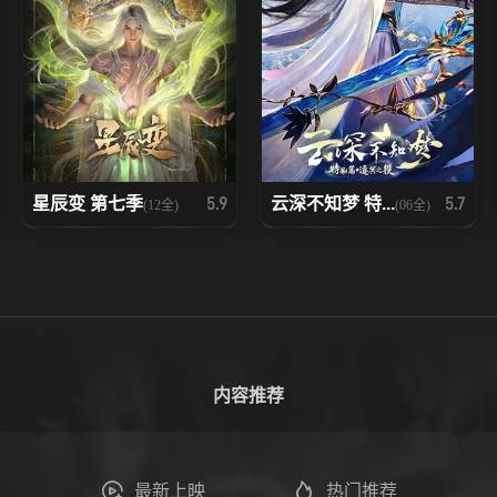
星辰变 第七季
云深不知梦 特...
5.9
5.7
(12全)
(06全)
内容推荐
最新上映
热门推荐