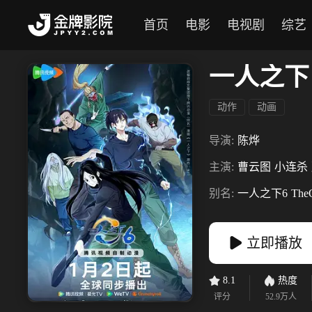
首页
电影
电视剧
综艺
一人之下
动作
动画
导演:
陈烨
主演:
曹云图
小连杀
别名:
一人之下6
TheO
立即播放
8.1
热度
评分
52.9万
人