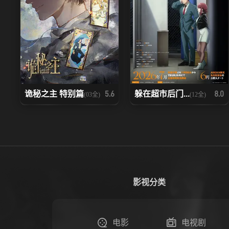
诡秘之主 特别篇
躲在超市后门...
5.6
8.0
(03全)
(12全)
影视分类
电影
电视剧