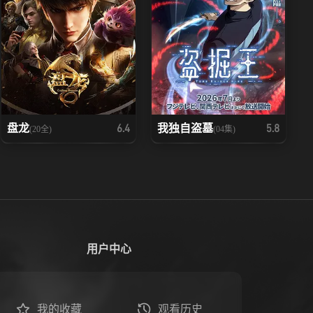
盘龙
我独自盗墓
6.4
5.8
(20全)
(04集)
用户中心
我的收藏
观看历史