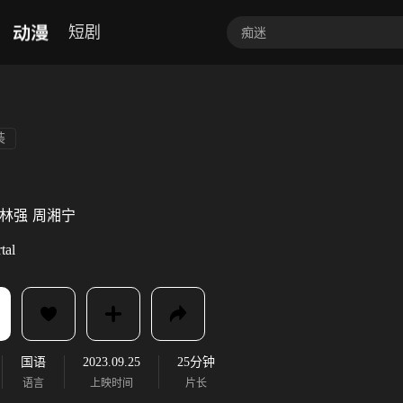
动漫
短剧
装
林强
周湘宁
tal
国语
2023.09.25
25分钟
语言
上映时间
片长