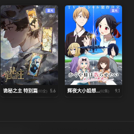
97
98
蓝光
蓝光
104
105
111
112
118
119
125
126
132
133
诡秘之主 特别篇
辉夜大小姐想...
5.6
9.1
(03全)
(02集)
139
140
146
147