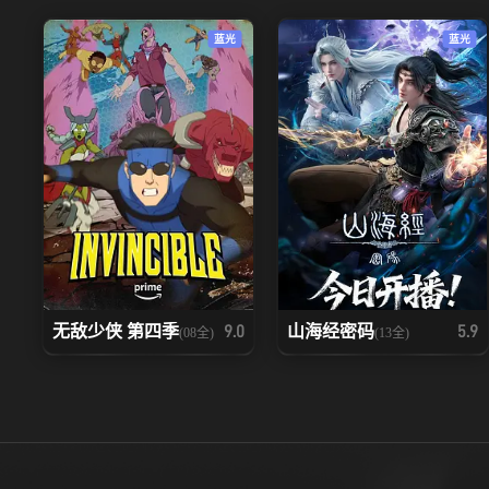
92
93
蓝光
蓝光
99
100
106
107
113
114
120
121
127
128
无敌少侠 第四季
山海经密码
9.0
5.9
(08全)
(13全)
134
135
141
142