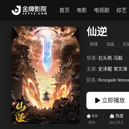
首页
电影
电视剧
综艺
仙逆
剧情
动画
古
导演:
石头熊
冯毅
主演:
史泽鲲
常文涛
别名:
Renegade Immor
立即播放
8.0
热度
评分
264.5万
人