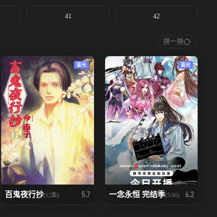
41
42
换一换
48
49
蓝光
蓝光
55
56
62
63
69
70
76
77
83
84
百鬼夜行抄
一念永恒 完结季
5.7
6.2
(12集)
(5/46)
90
91