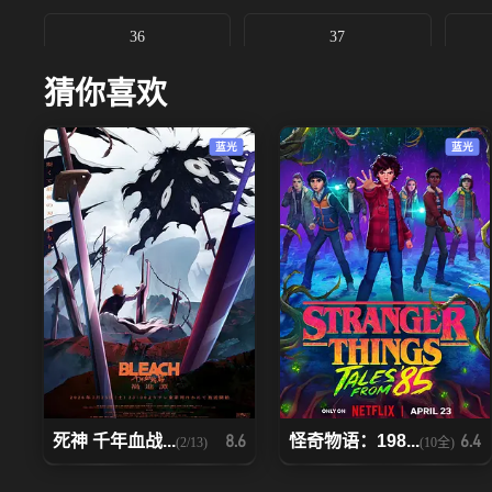
36
37
猜你喜欢
43
44
蓝光
蓝光
50
51
57
58
64
65
71
72
78
79
死神 千年血战...
怪奇物语：198...
8.6
6.4
(2/13)
(10全)
85
86