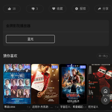
旅程。保罗与让他家破人亡的阴谋家们开战，同时面临着一生所爱与已知宇宙命
运的两难选择。
18
3
收藏
报错
分享
金牌影院
播放器
蓝光
猜你喜欢
换一换
蓝光
蓝光
蓝光
寒战1994
迈克尔·杰克逊：...
宇宙巨人：希曼崛起
控方证人
7.0
7.4
5.3