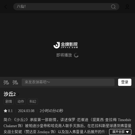
八仙！
即将播放
登录
沙丘2
剧情
动作
科幻
|
2024.03.08
|
2小时45分43秒
8.1
简介:
《沙丘2》承接第一部剧情，讲述保罗·厄崔迪（提莫西·查拉梅 Timothée
Chalamet 饰）被帕迪沙皇帝和哈克南人联手灭族后，在厄拉科斯星球遇到弗雷曼
女战士契妮（赞达亚 Zendaya 饰）以及加入弗雷曼人后展开的传奇