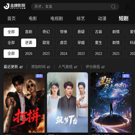
天才，女友
短剧
首页
电影
电视剧
综艺
动漫
全部
喜剧
奇幻
惊悚
悬疑
古装
剧情
爱
全部
逆袭
甜宠
虐恋
穿越
重生
剧情
科
全部
2026
2025
2024
2023
2022
2021
20
最近更新
添加时间
人气高低
评分高低
蓝光
蓝光