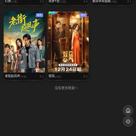
打拼
筑梦T台
星际孕夫指南
3.5
3.4
4.1
(12全)
(12全)
(16全)
蓝光
蓝光
老街赵凤声
怒风
6.2
6.3
(26全)
(24全)
没有更多数据～