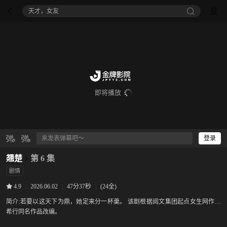
天才，女友
即将播放
登录
翘楚
第 6 集
剧情
|
2026.06.02
|
47分37秒
|
(24全)
4.9
简介:
若要以这天下为鼎，她定来分一杯羹。 该剧根据阅文集团起点女生网作者
希行同名作品改编。