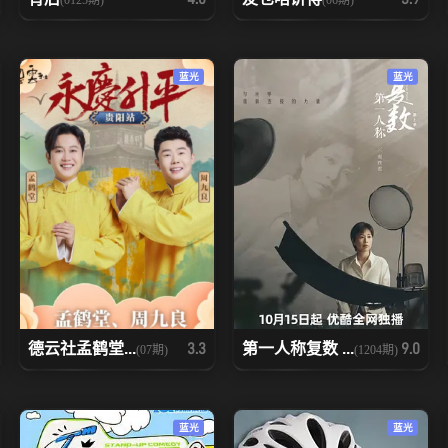
蓝光
蓝光
德云社孟鹤堂...
第一人称复数 ...
3.3
9.0
(07期)
(1204期)
蓝光
蓝光