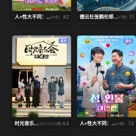
人+性大不同：...
德云社张鹤伦郎...
8.2
7.1
(06全)
(07期)
蓝光
蓝光
时光音乐...
人+性大不同：...
6.3
7.3
(2023112512期)
(05期)