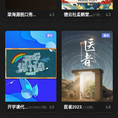
梁海源脱口秀...
德云社孟鹤堂...
4.3
4.3
(07期)
蓝光
蓝光
开学课代...
医者2023
6.5
4.8
(202309015期)
(1228期)