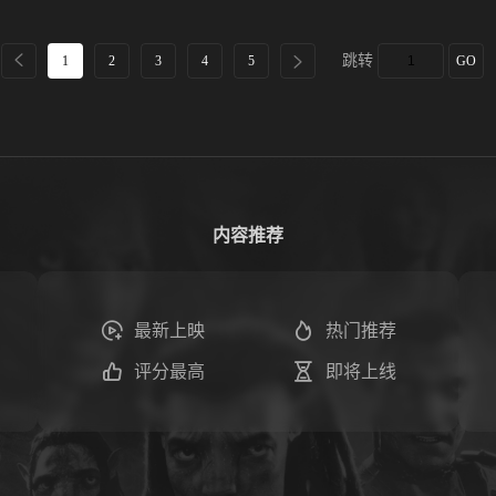
跳转
1
2
3
4
5
GO
内容推荐
最新上映
热门推荐
评分最高
即将上线