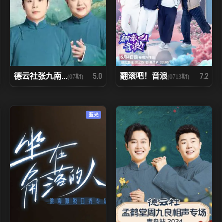
德云社张九南...
翻滚吧！音浪
5.0
7.2
(07期)
(0713期)
蓝光